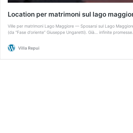
Location per matrimoni sul lago maggiore
Ville per matrimoni Lago Maggiore — Sposarsi sul Lago Maggiore è
(da “Fase d’oriente” Giuseppe Ungaretti). Già… infinite promesse.
Villa Repui