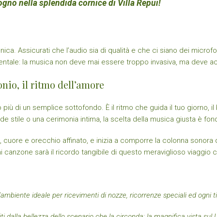
ogno nella splendida cornice di Villa Repui!
ica. Assicurati che l’audio sia di qualità e che ci siano dei microfo
ntale: la musica non deve mai essere troppo invasiva, ma deve 
io, il ritmo dell’amore
o più di un semplice sottofondo. È il ritmo che guida il tuo giorno
nde stile o una cerimonia intima, la scelta della musica giusta è fo
o, cuore e orecchio affinato, e inizia a comporre la colonna sonora 
gni canzone sarà il ricordo tangibile di questo meraviglioso viaggio
’ambiente ideale per ricevimenti di nozze, ricorrenze speciali ed ogni ti
piti dalla bellezza dello scenario che la circonda: la magnifica vista sul 