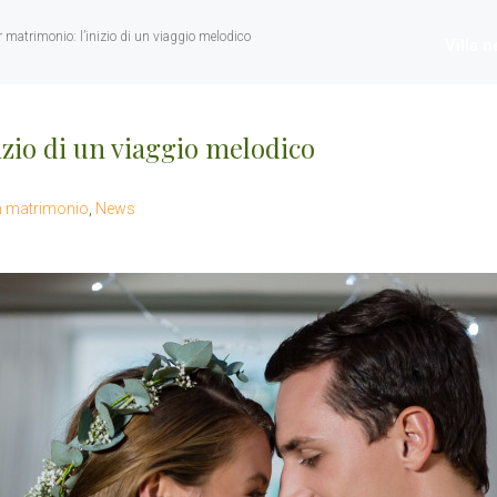
 matrimonio: l’inizio di un viaggio melodico
Villa 
zio di un viaggio melodico
n matrimonio
,
News