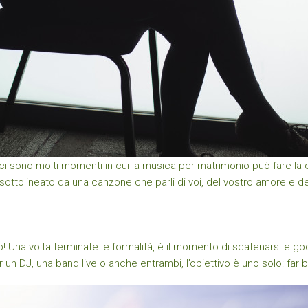
ci sono molti momenti in cui la musica per matrimonio può fare la dif
sottolineato da una canzone che parli di voi, del vostro amore e del
! Una volta terminate le formalità, è il momento di scatenarsi e gode
n DJ, una band live o anche entrambi, l’obiettivo è uno solo: far ball