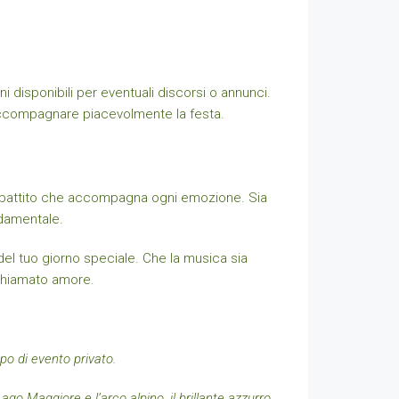
ni disponibili per eventuali discorsi o annunci.
accompagnare piacevolmente la festa.
, il battito che accompagna ogni emozione. Sia
ndamentale.
del tuo giorno speciale. Che la musica sia
 chiamato amore.
po di evento privato.
Lago Maggiore e l’arco alpino, il brillante azzurro