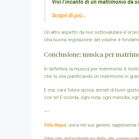
Vivi l’incanto di un matrimonio da s
Scopri di più…
Un altro aspetto da non sottovalutare è la tecn
Una buona regolazione del volume è fondame
Conclusione: musica per matrimon
In definitiva, la musica per matrimonio è molt
che tu stia pianificando un matrimonio in gra
E ora, cara futura sposa, armati di buon gust
con te! E ricorda, ogni nota, ogni melodia, o
https://nonukcasinosites.co.uk/european/
—-
Villa Repui
, unica nel suo genere, rappresenta l
Oltre che dall’architettura della villa, sarete col