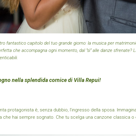
tro fantastico capitolo del tuo grande giorno: la musica per matrimonio
fetta che accompagna ogni momento, dal “sì” alle danze sfrenate? La
nticabili.
ogno nella splendida cornice di Villa Repui!
ta protagonista è, senza dubbio, l’ingresso della sposa. Immagina la
dia che hai sempre sognato. Che tu scelga una canzone classica o 