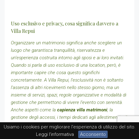
Uso esclusivo e privacy, cosa significa davvero a
Villa Repui
Organizzare un matrimonio significa anche scegliere un
luogo che garantisca tranquillità, riservatezza e
un’esperienza costruita intorno agli sposi e ai loro invitati.
Quando si parla di uso esclusivo di una location, però, è
importante capire che cosa questo significhi
concretamente. A Villa Repui, l’esclusività non è soltanto
l’assenza di altri ricevimenti nello stesso giorno, ma un
insieme di servizi, spazi, regole organizzative e modalità di
gestione che permettono di vivere l’evento con serenità.
Anche aspetti come la
capienza villa matrimoni
, la
gestione degli accessi, i tempi dedicati agli allestimenti e il
coordinamento con i fornitori contribuiscono a rendere
Usiamo i cookies per migliorare l'esperienza di utilizzo del sito.
davvero esclusiva l’esperienza.
Leggi l'informativa
Acconsento