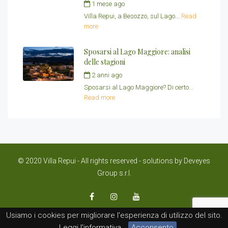
1 mese ago
by
Redazione Villa Repui
Villa Repui, a Besozzo, sul Lago...
Read
more
Sposarsi al Lago Maggiore: analisi
delle stagioni
2 anni ago
by
VillaRepui
Sposarsi al Lago Maggiore? Di certo...
Read more
© 2020 Villa Repui - All rights reserved - solutions by
Deveyes
Group s.r.l.
Usiamo i cookies per migliorare l'esperienza di utilizzo del sito.
Italiano
Leggi l'informativa
Acconsento