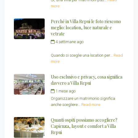
more
Perché in Villa Repui le foto riescono
meglio: location, luce naturale e
vetrate
4 settimane ago
by
Redazione Villa
Repui
Quando si sceglie una location per...
Read
more
Uso esclusivo e privacy, cosa significa
davvero a Villa Repui
1 mese ago
by
Redazione Villa Repui
Organizzare un matrimonio significa
anche scegliere...
Read more
Quanti ospiti possiamo accogliere?
Capienza, layout e comfort a Villa
Repui