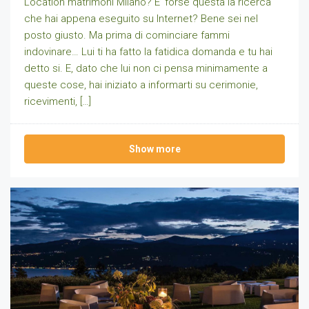
Location matrimoni Milano? E’ forse questa la ricerca
che hai appena eseguito su Internet? Bene sei nel
posto giusto. Ma prima di cominciare fammi
indovinare… Lui ti ha fatto la fatidica domanda e tu hai
detto si. E, dato che lui non ci pensa minimamente a
queste cose, hai iniziato a informarti su cerimonie,
ricevimenti, […]
Show more