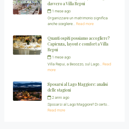
davvero a Villa Repui
1 mese ago
by
Redazione Villa Repui
Organizzare un matrimonio significa
anche scegliere...
Read more
Quanti ospiti possiamo accogliere?
Capienza, layout e comfort a Villa
Repui
1 mese ago
by
Redazione Villa Repui
Villa Repui, a Besozzo, sul Lago...
Read
more
Sposarsi al Lago Maggiore: analisi
delle stagioni
2 anni ago
by
VillaRepui
Sposarsi al Lago Maggiore? Di certo...
Read more