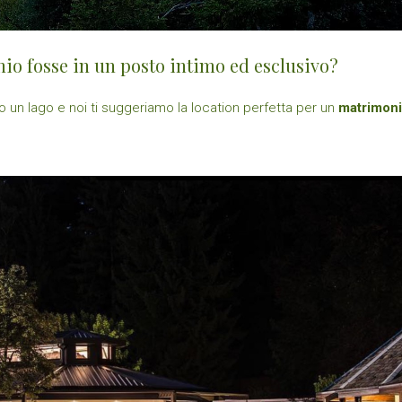
io fosse in un posto intimo ed esclusivo?
so un lago e noi ti suggeriamo la location perfetta per un
matrimoni