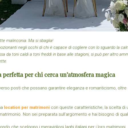
tte malinconia. Ma si sbaglia!
ozionanti negli occhi di chi è capace di cogliere con lo sguardo la ca
assa da toni caldi a toni freddi in base alle stagioni, si può per altro am
ette.
a perfetta per chi cerca un’atmosfera magica
no verso posti che possano garantire eleganza e romanticismo, oltre c
na
location per matrimoni
con queste caratteristiche, la scelta di
 matrimonio. Non sei preparata sull’argomento e hai bisogno di qua
ondo che scelgono i meravigliosi laghi italiani per i loro matrimoni