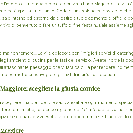
all’interno di un parco secolare con vista Lago Maggiore. La villa è 
nte ed è aperta tutto l’anno. Gode di una splendida posizione che 
sale interne ed esterne da allestire a tuo piacimento e offre la pos
ivo di benvenuto o fare un tuffo di fine festa nuziale assieme agli 
o ma non temere!!! La villa collabora con i migliori servizi di cateri
 degli ambienti di cucina per le fasi del servizio. Avrete inoltre la po
all’affascinante paesaggio che vi farà da culla per rendere indimentic
 permette di convogliare gli invitati in un’unica location.
Maggiore: scegliere la giusta cornice
 scegliere una cornice che sappia esaltare ogni momento speciale
ere romantiche, rendendo il giorno del “sì” un’esperienza indiment
zione e quali servizi esclusivi potrebbero rendere il tuo evento 
o Maggiore