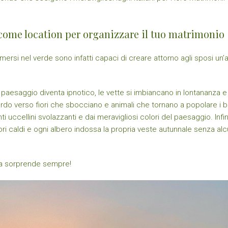
o come location per organizzare il tuo matrimonio
ersi nel verde sono infatti capaci di creare attorno agli sposi un
il paesaggio diventa ipnotico, le vette si imbiancano in lontananza e
ardo verso fiori che sbocciano e animali che tornano a popolare i bos
i uccellini svolazzanti e dai meravigliosi colori del paesaggio. Infine
lori caldi e ogni albero indossa la propria veste autunnale senza a
ma sorprende sempre!