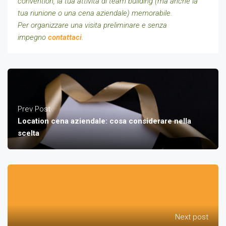
convention, la tua attività di team building (ma anche la
tua riunione o una cena aziendale) memorabile.
Per organizzare una visita preliminare e senza
impegno
contattaci
.
Prev Post
Location cena aziendale: cosa considerare nella
scelta
Next post