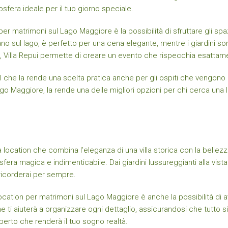
osfera ideale per il tuo giorno speciale.
r matrimoni sul Lago Maggiore è la possibilità di sfruttare gli spazi 
iano sul lago, è perfetto per una cena elegante, mentre i giardini so
ità, Villa Repui permette di creare un evento che rispecchia esattame
, il che la rende una scelta pratica anche per gli ospiti che vengon
o Maggiore, la rende una delle migliori opzioni per chi cerca una 
 location che combina l’eleganza di una villa storica con la bellez
sfera magica e indimenticabile. Dai giardini lussureggianti alla vist
ricorderai per sempre.
ocation per matrimoni sul Lago Maggiore è anche la possibilità di a
e ti aiuterà a organizzare ogni dettaglio, assicurandosi che tutto si
erto che renderà il tuo sogno realtà.