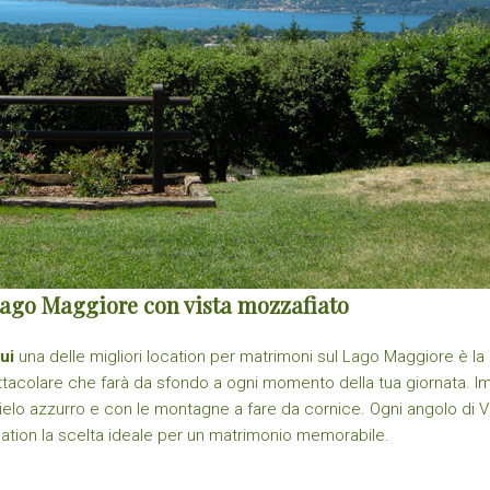
Lago Maggiore con vista mozzafiato
ui
una delle migliori location per matrimoni sul Lago Maggiore è la 
spettacolare che farà da sfondo a ogni momento della tua giornata
ielo azzurro e con le montagne a fare da cornice. Ogni angolo di Vil
ation la scelta ideale per un matrimonio memorabile.