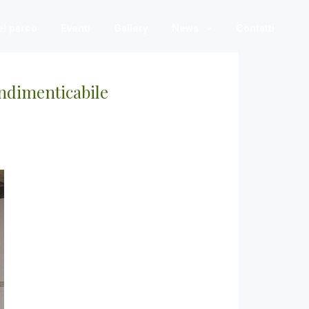
nel parco
Eventi
Gallery
News
Contatti
indimenticabile