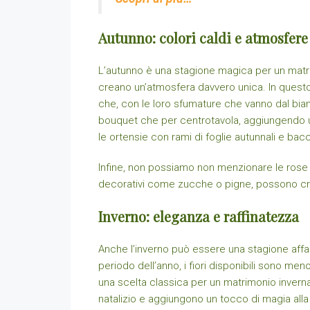
Autunno: colori caldi e atmosfer
L’autunno è una stagione magica per un matri
creano un’atmosfera davvero unica. In questo p
che, con le loro sfumature che vanno dal bian
bouquet che per centrotavola, aggiungendo un
le ortensie con rami di foglie autunnali e ba
Infine, non possiamo non menzionare le rose aut
decorativi come zucche o pigne, possono cre
Inverno: eleganza e raffinatezza
Anche l’inverno può essere una stagione affas
periodo dell’anno, i fiori disponibili sono me
una scelta classica per un matrimonio inverna
natalizio e aggiungono un tocco di magia alla