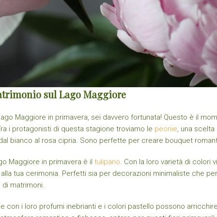
matrimonio sul Lago Maggiore
o Maggiore in primavera, sei davvero fortunata! Questo è il momento
Tra i protagonisti di questa stagione troviamo le
peonie
, una scelta
 dal bianco al rosa cipria. Sono perfette per creare bouquet romant
ago Maggiore in primavera è il
tulipano
. Con la loro varietà di colori 
alla tua cerimonia. Perfetti sia per decorazioni minimaliste che pe
i di matrimoni.
he con i loro profumi inebrianti e i colori pastello possono arricchi