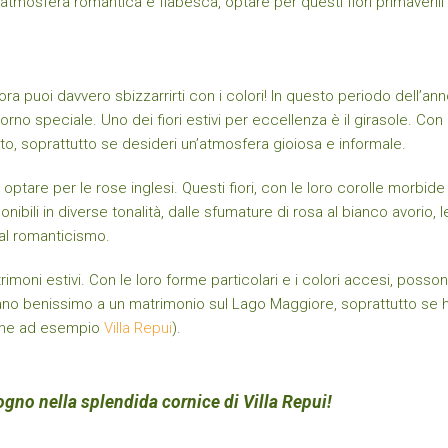
tmosfera romantica e fiabesca, optare per questi fiori primaverili
ora puoi davvero sbizzarrirti con i colori! In questo periodo dell’anno,
no speciale. Uno dei fiori estivi per eccellenza è il girasole. Con il
rto, soprattutto se desideri un’atmosfera gioiosa e informale.
 optare per le rose inglesi. Questi fiori, con le loro corolle morbid
ili in diverse tonalità, dalle sfumature di rosa al bianco avorio, l
 al romanticismo.
rimoni estivi. Con le loro forme particolari e i colori accesi, poss
binano benissimo a un matrimonio sul Lago Maggiore, soprattutto se h
come ad esempio
Villa Repui
).
ogno nella splendida cornice di Villa Repui!