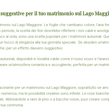
e suggestive per il tuo matrimonio sul Lago Magg
monio sul Lago Maggiore. Le foglie che cambiano colore, l’aria fre
eriodo, la scelta dei fiori dovrebbe riflettere i toni caldi e avvo
co al viola, sono una scelta popolare per i matrimoni autunnali. Q
 tocco di eleganza alla tua giornata speciale. Se desideri un’atmo
cche, per un effetto davvero suggestivo.
unnali, disponibili in tonalità calde come il rosso scuro e l’aranci
are un’atmosfera romantica e accogliente, perfetta per un matrim
cinante per un matrimonio sul Lago Maggiore, soprattutto se ami l’
no numerosi, ma le possibilità creative sono infinite. Le rose bian
le. Abbinandole a rami di pino o a bacche rosse, puoi creare compo
 tua cerimonia.