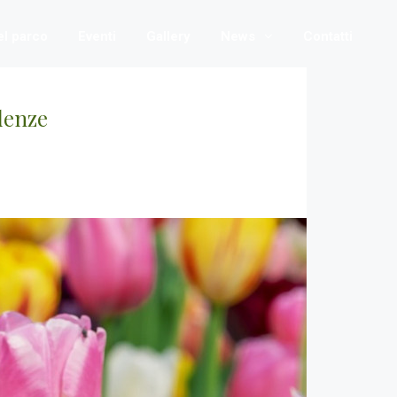
nel parco
Eventi
Gallery
News
Contatti
ndenze