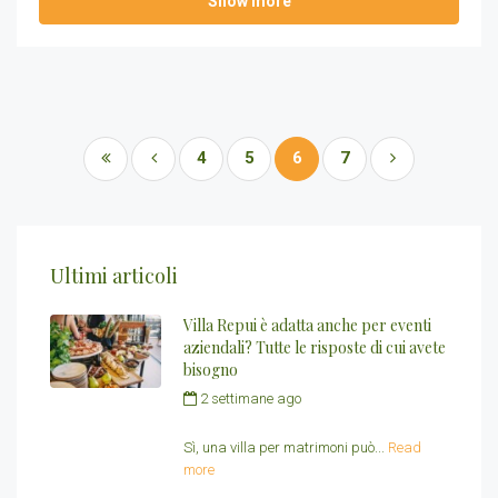
Show more
4
5
6
7
Ultimi articoli
Villa Repui è adatta anche per eventi
aziendali? Tutte le risposte di cui avete
bisogno
2 settimane ago
by
Redazione Villa
Repui
Sì, una villa per matrimoni può...
Read
more