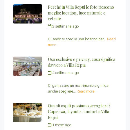
Perché in Villa Repui le foto riescono
meglio: location, luce naturale e
vetrate
3 settimane ago
by
Redazione Villa
Repui
Quando si sceglie una location per...
Read
more
Uso esclusivo e privacy, cosa significa
davvero a Villa Repui
4 settimane ago
by
Redazione Villa
Repui
Organizzare un matrimonio significa
anche scegliere...
Read more
Quanti ospiti possiamo accogliere?
Capienza, layout e comfort a Villa
Repui
1 mese ago
by
Redazione Villa Repui