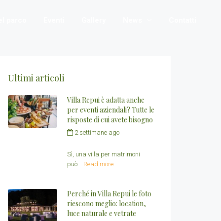
nel parco
Eventi
Gallery
News
Contatti
Ultimi articoli
Villa Repui è adatta anche
per eventi aziendali? Tutte le
risposte di cui avete bisogno
2 settimane ago
by
Redazione Villa Repui
Sì, una villa per matrimoni
può...
Read more
Perché in Villa Repui le foto
riescono meglio: location,
luce naturale e vetrate